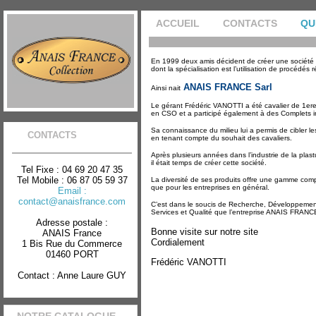
ACCUEIL
CONTACTS
QU
En 1999 deux amis décident de créer une société
dont la spécialisation est l’utilisation de procédés 
ANAIS FRANCE Sarl
Ainsi nait
Le gérant Frédéric VANOTTI a été cavalier de 1ere
en CSO et a participé également à des Complets i
Sa connaissance du milieu lui a permis de cibler l
CONTACTS
en tenant compte du souhait des cavaliers.
Après plusieurs années dans l’industrie de la plas
il était temps de créer cette société.
Tel Fixe : 04 69 20 47 35
Tel Mobile : 06 87 05 59 37
La diversité de ses produits offre une gamme comp
que pour les entreprises en général.
Email :
contact@anaisfrance.com
C’est dans le soucis de Recherche, Développemen
Services et Qualité que l’entreprise ANAIS FRANC
Adresse postale :
Bonne visite sur notre site
ANAIS France
Cordialement
1 Bis Rue du Commerce
01460 PORT
Frédéric VANOTTI
Contact : Anne Laure GUY